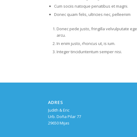
Cum sociis natoque penatibus et magni.
Donec quam felis, ultricies nec, pelleenim
Donec pede justo, fringilla velvulputate ege
arcu.
In enim justo, rhoncus ut, is ium.
Integer tinciduntentum semper nisi.
ADRES
Judith & Eric
Urb. Doña Pilar 77
29650 Mijas