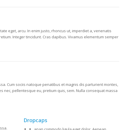
utate eget, arcu. In enim justo, rhoncus ut, imperdiet a, venenatis
s pretium. Integer tincidunt. Cras dapibus. Vivamus elementum semper
a. Cum sociis natoque penatibus et magnis dis parturient montes,
cies nec, pellentesque eu, pretium quis, sem. Nulla consequat massa
Dropcaps
ssa.
anan commodo ligula eget dolor. Aenean