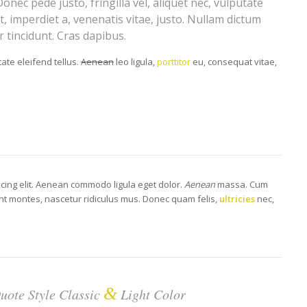
nec pede justo, fringilla vel, aliquet nec, vulputate
t, imperdiet a, venenatis vitae, justo. Nullam dictum
 tincidunt. Cras dapibus.
ate eleifend tellus.
Aenean
leo ligula,
porttitor
eu, consequat vitae,
scing elit. Aenean commodo ligula eget dolor.
Aenean
massa. Cum
nt montes, nascetur ridiculus mus. Donec quam felis,
ultricies
nec,
&
uote Style Classic
Light Color