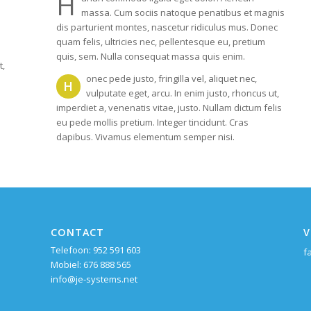
H
massa. Cum sociis natoque penatibus et magnis
dis parturient montes, nascetur ridiculus mus. Donec
quam felis, ultricies nec, pellentesque eu, pretium
quis, sem. Nulla consequat massa quis enim.
t,
onec pede justo, fringilla vel, aliquet nec,
H
vulputate eget, arcu. In enim justo, rhoncus ut,
imperdiet a, venenatis vitae, justo. Nullam dictum felis
eu pede mollis pretium. Integer tincidunt. Cras
dapibus. Vivamus elementum semper nisi.
CONTACT
V
Telefoon: 952 591 603
f
Mobiel: 676 888 565
info@je-systems.net