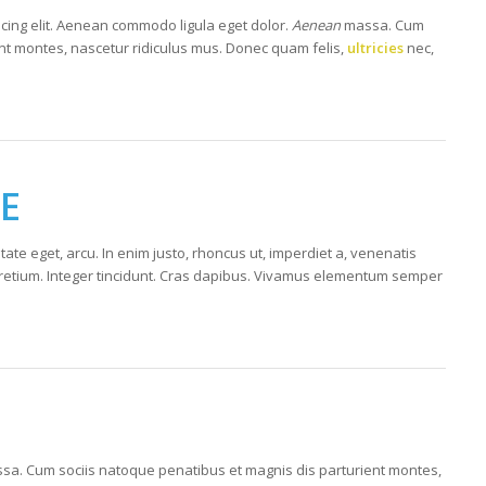
scing elit. Aenean commodo ligula eget dolor.
Aenean
massa. Cum
nt montes, nascetur ridiculus mus. Donec quam felis,
ultricies
nec,
LE
utate eget, arcu. In enim justo, rhoncus ut, imperdiet a, venenatis
s pretium. Integer tincidunt. Cras dapibus. Vivamus elementum semper
a. Cum sociis natoque penatibus et magnis dis parturient montes,